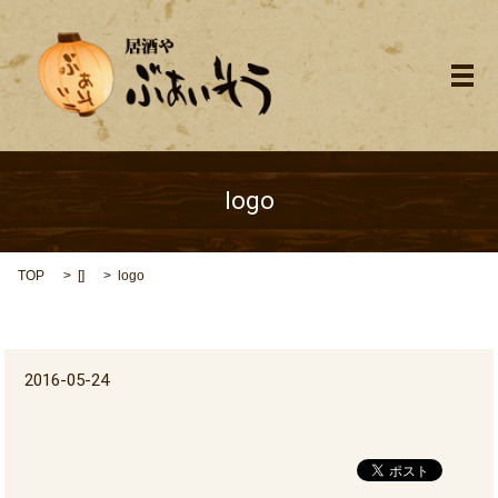
メ
logo
TOP
[]
logo
2016-05-24