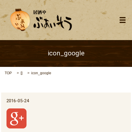
メ
icon_google
TOP
[]
icon_google
2016-05-24