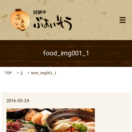
メ
food_img001_1
TOP
[]
food_img001_1
2016-05-24