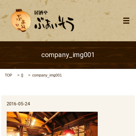
メ
company_img001
TOP
[]
company_img001
2016-05-24