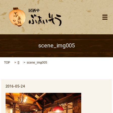
メ
scene_img005
TOP
[]
scene_img005
2016-05-24